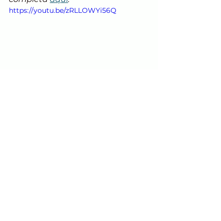
https://youtu.be/zRLLOWYi56Q
Presentaciones
Ver todo
Entradas recientes