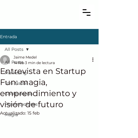
JAIME MEDEL
Mago y
conferenciante
Entrada
All Posts
Jaime Medel
All Posts
14 feb
3 min de lectura
Entrevista en Startup
Marketing
Fun: magia,
Toni Nadal
emprendimiento y
Conferencias
visión de futuro
Presentaciones
Actualizado:
15 feb
Magia