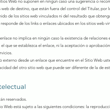
 sitios Web no suponen en ningún caso una sugerencia o rec
s web de destino, que están fuera del control del Titular, por l
ido de los sitios web vinculados ni del resultado que obtenga 
 responde de los links o enlaces ubicados en los sitios web vi
enlace no implica en ningún caso la existencia de relaciones en
n el que se establezca el enlace, ni la aceptación o aprobación
vicios.
eb externo desde un enlace que encuentre en el Sitio Web ust
acidad del otro sitio web que puede ser diferente de la de es
telectual
tán reservados.
io Web está sujeto a las siguientes condiciones: la reproducc