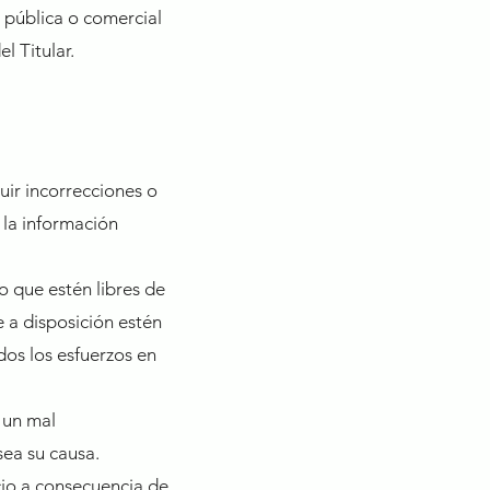
d pública o comercial
l Titular.
uir incorrecciones o
 la información
o que estén libres de
e a disposición estén
odos los esfuerzos en
 un mal
sea su causa.
cio a consecuencia de