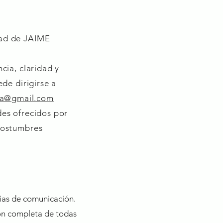
idad de JAIME
cia, claridad y
ede dirigirse a
a@gmail.com
des ofrecidos por
 costumbres
cias de comunicación.
ción completa de todas