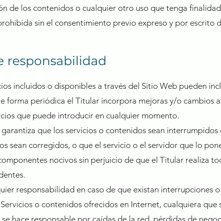
ón de los contenidos o cualquier otro uso que tenga finalida
hibida sin el consentimiento previo expreso y por escrito de
e responsabilidad
cios incluidos o disponibles a través del Sitio Web pueden incl
De forma periódica el Titular incorpora mejoras y/o cambios a
vicios que puede introducir en cualquier momento.
i garantiza que los servicios o contenidos sean interrumpidos 
os sean corregidos, o que el servicio o el servidor que lo pon
 componentes nocivos sin perjuicio de que el Titular realiza t
identes.
lquier responsabilidad en caso de que existan interrupciones o
Servicios o contenidos ofrecidos en Internet, cualquiera que 
o se hace responsable por caídas de la red, pérdidas de nego