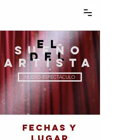
JAIME MEDEL
Mago y
conferenciante
EL
SUEÑO
DEL
ARTISTA
NUEVO ESPECTÁCULO
Fechas y
lugar