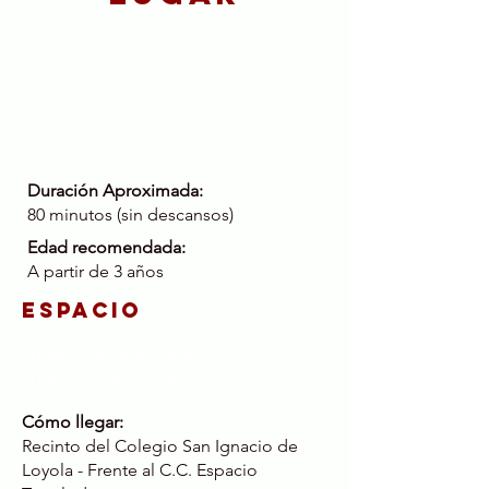
Viernes 20 Marzo 2026
20:00H
Sábado 21 Marzo 2026
19:30H
Duración Aproximada:
80 minutos (sin descansos)
Edad recomendada:
A partir de 3 años
Espacio
Teatro Fernández-Baldor,
Torrelodones, Madrid
Cómo llegar:
Recinto del Colegio San Ignacio de
Loyola - Frente al C.C. Espacio