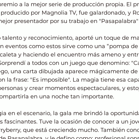
 premio a la mejor serie de producción propia. El 
 producido por Magnolia TV, fue galardonado, y Ro
mejor presentador por su trabajo en "Pasapalabra"
 talento y reconocimiento, aporté un toque de mag
n eventos como estos sirve como una “pompa de 
caleta y haciendo el encuentro más ameno y entr
 Sorprendí a todos con un juego que denomino: "Ca
juego, una carta dibujada aparece mágicamente de 
n la frase: "Es imposible". La magia tiene esa cap
 personas y crear momentos espectaculares, y est
ompartirla en una noche tan importante.
a en el escenario, la gala me brindó la oportunid
 fascinantes. Tuve la ocasión de conocer a un jov
rryberry, que está creciendo mucho. También cono
de Pasapalabra, y le defino como: profesional sonr