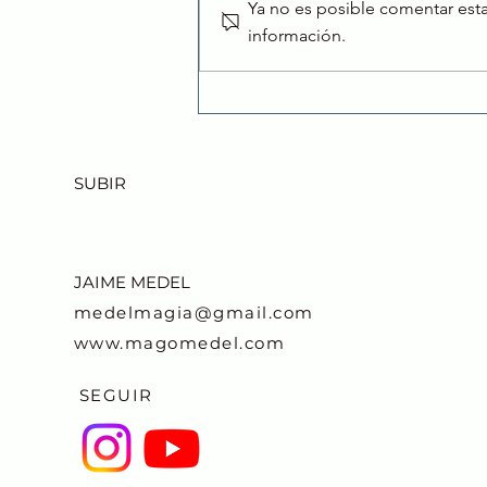
Ya no es posible comentar esta
información.
TEDx Villanueva: cuando
las ideas importan más
que el guion
SUBIR
JAIME MEDEL
medelmagia@gmail.com
www.magomedel.com
SEGUIR