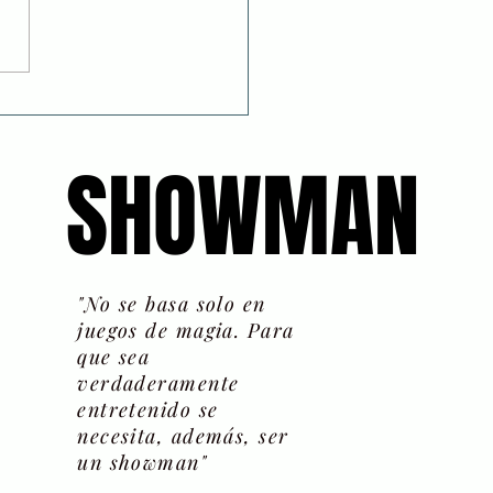
nueva ilusión
rporada: Volar
SHOWMAN
SHOWMAN
"No se basa solo en
juegos de magia. Para
que sea
verdaderamente
entretenido se
necesita, además, ser
un showman"