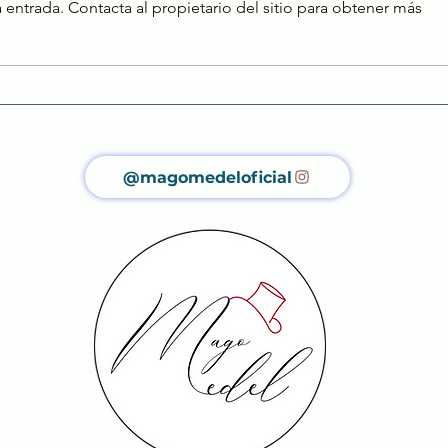
 entrada. Contacta al propietario del sitio para obtener más
Congrest Fest de la
Una 
Fundación Princesa de
inco
Girona en Santander
@magomedeloficial