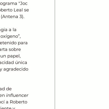
programa "Joc 
berto Leal se 
 (Antena 3).
ia a la 
oxígeno”, 
etenido para 
rta sobre 
un papel, 
acidad única 
oy agradecido 
ad de 
en 
influencer 
cí a Roberto 
iente y 